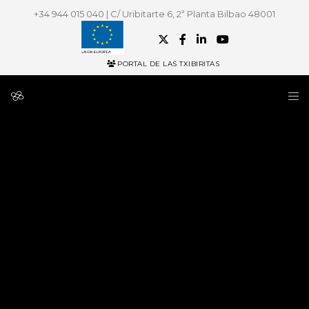
+34 944 015 040 | C/ Uribitarte 6, 2ª Planta Bilbao 48001
PORTAL DE LAS TXIBIRITAS