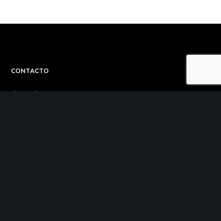
CONTACTO
C/ Uribitarte 6, 2ª Planta
48001 Bilbao
+34 944 015 040
info@theinit.com
ÚLTIMAS NOTICIAS