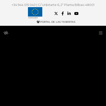
+34 944 015 040 | C/ Uribitarte 6, 2ª Planta Bilbao 48001
PORTAL DE LAS TXIBIRITAS