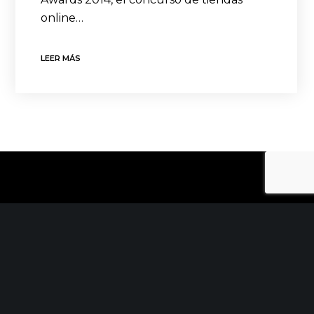
online…
LEER MÁS
CONTACTO
C/ Uribitarte 6, 2ª Planta
48001 Bilbao
+34 944 015 040