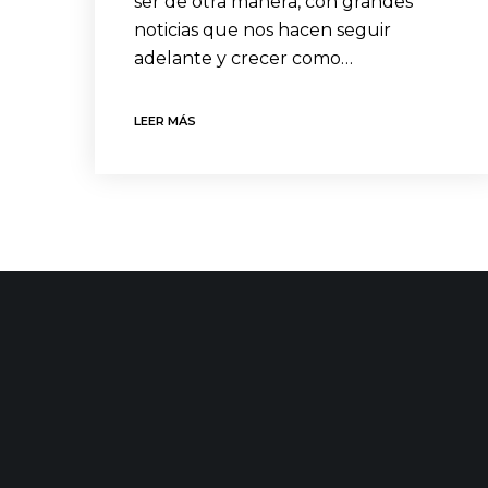
ser de otra manera, con grandes
noticias que nos hacen seguir
adelante y crecer como…
LEER MÁS
CONTACTO
ÚLTIMAS
C/ Uribitarte 6, 2ª Planta