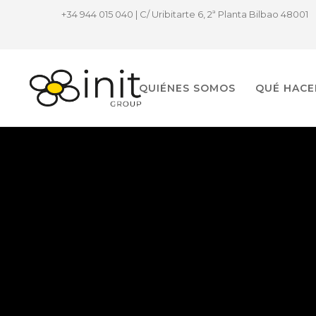
+34 944 015 040 | C/ Uribitarte 6, 2ª Planta Bilbao 48001
QUIÉNES SOMOS
QUÉ HAC