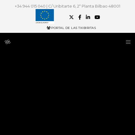
+34 944 015 040 | C/ Uribitarte 6, 2ª Planta Bilbao 48001
PORTAL DE LAS TXIBIRITAS