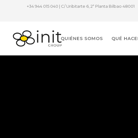
+34 944 015 040 | C/ Uribitarte 6, 2ª Planta Bilbao 48001
QUIÉNES SOMOS
QUÉ HAC