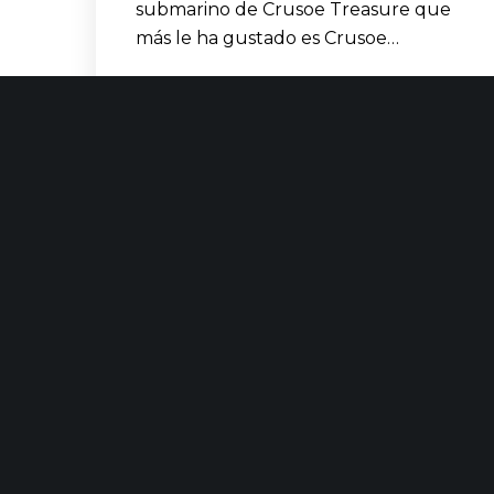
submarino de Crusoe Treasure que
más le ha gustado es Crusoe…
LEER MÁS
CONTACTO
ÚLTIMAS
C/ Uribitarte 6, 2ª Planta
48001 Bilbao