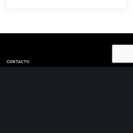
CONTACTO
C/ Uribitarte 6, 2ª Planta
48001 Bilbao
+34 944 015 040
info@theinit.com