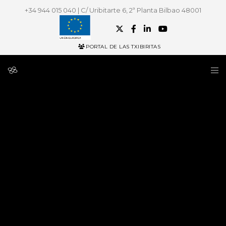
+34 944 015 040 | C/ Uribitarte 6, 2ª Planta Bilbao 48001
PORTAL DE LAS TXIBIRITAS