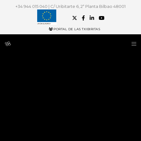
+34 944 015 040 | C/ Uribitarte 6, 2ª Planta Bilbao 48001
PORTAL DE LAS TXIBIRITAS