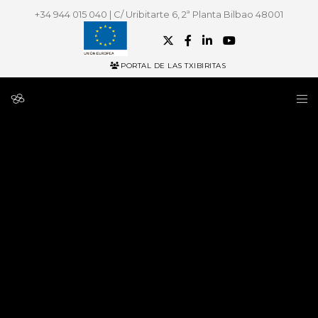
+34 944 015 040 | C/ Uribitarte 6, 2ª Planta Bilbao 48001
PORTAL DE LAS TXIBIRITAS