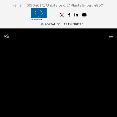
+34 944 015 040 | C/ Uribitarte 6, 2ª Planta Bilbao 48001
PORTAL DE LAS TXIBIRITAS