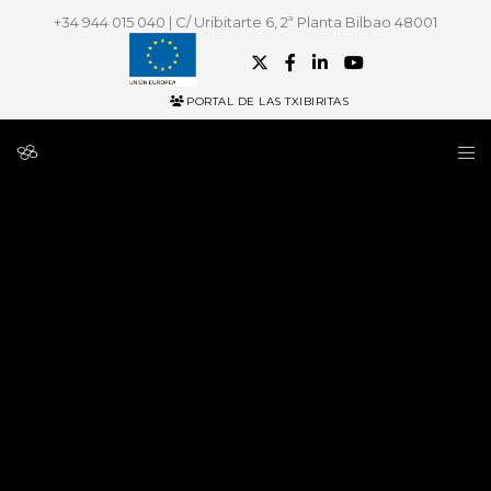
+34 944 015 040 | C/ Uribitarte 6, 2ª Planta Bilbao 48001
PORTAL DE LAS TXIBIRITAS