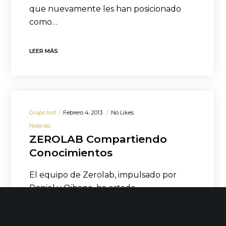
que nuevamente les han posicionado
como…
LEER MÁS
Grupo Init
Febrero 4, 2013
No Likes
Noticias
ZEROLAB Compartiendo
Conocimientos
El equipo de Zerolab, impulsado por
Daniel y Oihane, ha estado
recientemente inmerso en un proyecto
formativo gracias al cual han…