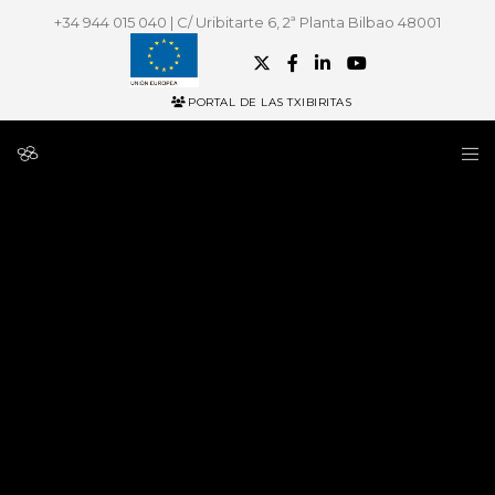
+34 944 015 040 | C/ Uribitarte 6, 2ª Planta Bilbao 48001
PORTAL DE LAS TXIBIRITAS