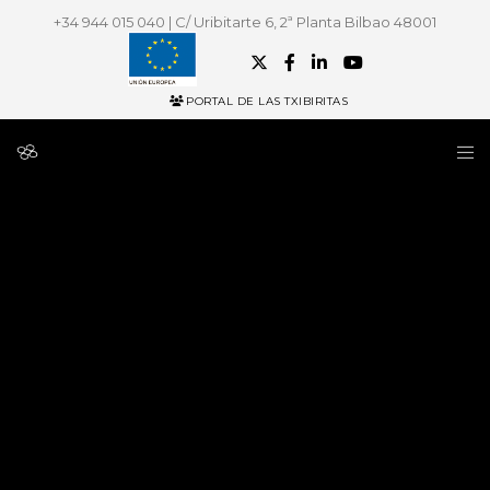
+34 944 015 040 | C/ Uribitarte 6, 2ª Planta Bilbao 48001
PORTAL DE LAS TXIBIRITAS