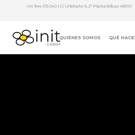
+34 944 015 040 | C/ Uribitarte 6, 2ª Planta Bilbao 48001
QUIÉNES SOMOS
QUÉ HAC