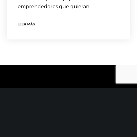
emprendedores que quieran…
LEER MÁS
CONTACTO
C/ Uribitarte 6, 2ª Planta
48001 Bilbao
+34 944 015 040