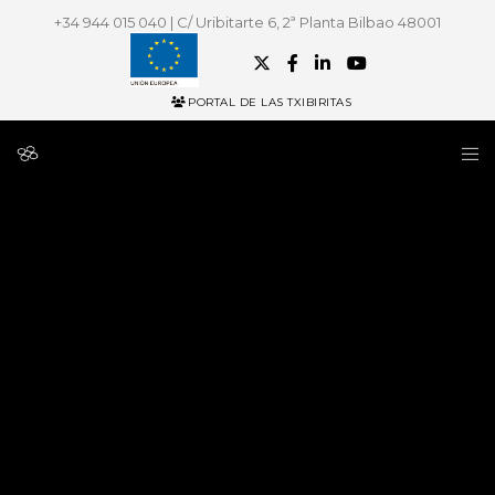
+34 944 015 040 | C/ Uribitarte 6, 2ª Planta Bilbao 48001
PORTAL DE LAS TXIBIRITAS