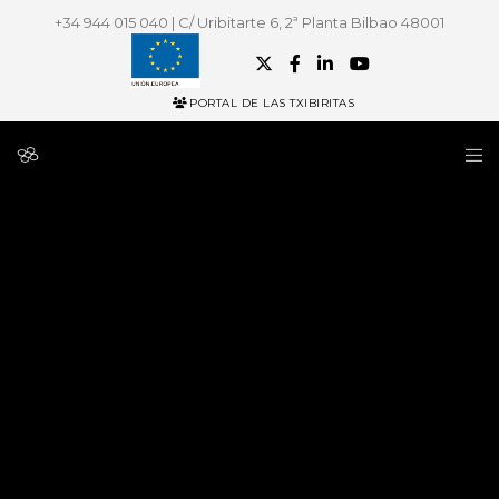
+34 944 015 040 | C/ Uribitarte 6, 2ª Planta Bilbao 48001
PORTAL DE LAS TXIBIRITAS