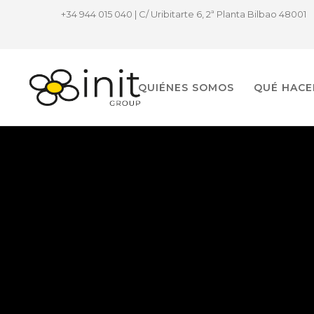
+34 944 015 040 | C/ Uribitarte 6, 2ª Planta Bilbao 48001
QUIÉNES SOMOS
QUÉ HAC