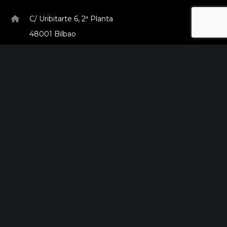
C/ Uribitarte 6, 2ª Planta
48001 Bilbao
+34 944 015 040
info@theinit.com
ÚLTIMAS NOTICIAS
Red Sororidad en Camino de Europa
febrero 7, 2024
Nace la Red MEIC la primera red de
innovación abierta de Zaragoza
agosto 31, 2023