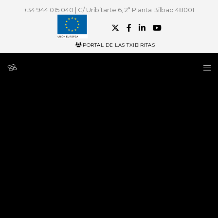
+34 944 015 040 | C/ Uribitarte 6, 2ª Planta Bilbao 48001
PORTAL DE LAS TXIBIRITAS