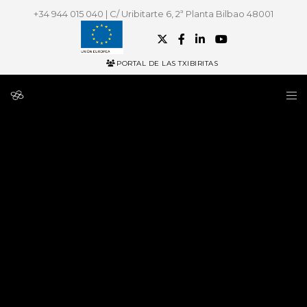
+34 944 015 040 | C/ Uribitarte 6, 2ª Planta Bilbao 48001
PORTAL DE LAS TXIBIRITAS