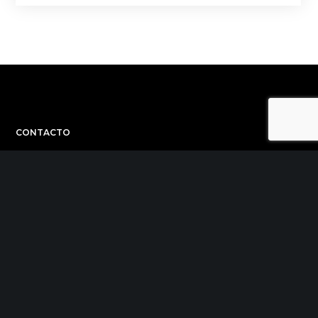
CONTACTO
C/ Uribitarte 6, 2ª Planta
48001 Bilbao
+34 944 015 040
info@theinit.com