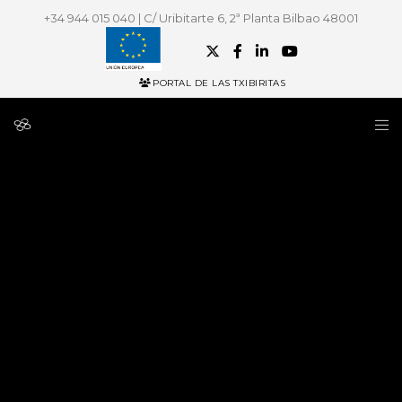
+34 944 015 040 | C/ Uribitarte 6, 2ª Planta Bilbao 48001
PORTAL DE LAS TXIBIRITAS