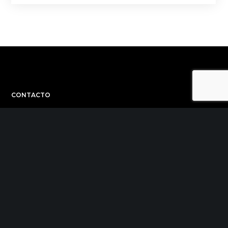
CONTACTO
C/ Uribitarte 6, 2ª Planta
48001 Bilbao
+34 944 015 040
info@theinit.com