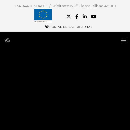
+34 944 015 040 | C/ Uribitarte 6, 2ª Planta Bilbao 48001
PORTAL DE LAS TXIBIRITAS