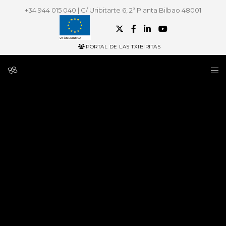
+34 944 015 040 | C/ Uribitarte 6, 2ª Planta Bilbao 48001
PORTAL DE LAS TXIBIRITAS