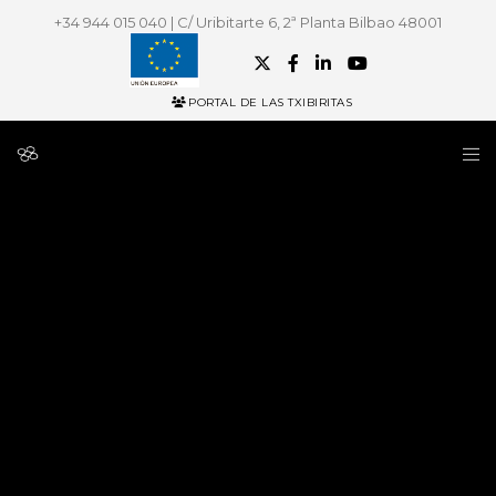
+34 944 015 040 | C/ Uribitarte 6, 2ª Planta Bilbao 48001
PORTAL DE LAS TXIBIRITAS