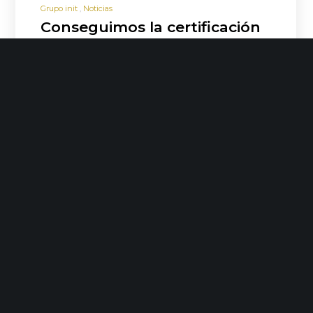
Grupo init
Noticias
Conseguimos la certificación
en la ISO 27.001
No solo sabemos que somos una
organización segura, sino que podemos
acreditarlo. Después de una temporada
de intenso trabajo ya podemos…
LEER MÁS