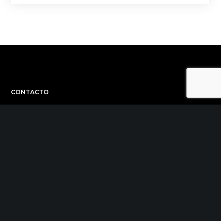
CONTACTO
C/ Uribitarte 6, 2ª Planta
48001 Bilbao
+34 944 015 040
info@theinit.com