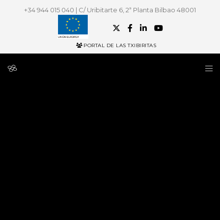
+34 944 015 040 | C/ Uribitarte 6, 2ª Planta Bilbao 48001
PORTAL DE LAS TXIBIRITAS