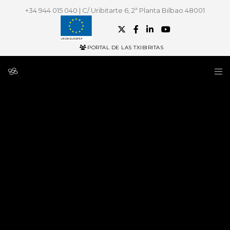
+34 944 015 040 | C/ Uribitarte 6, 2ª Planta Bilbao 48001
PORTAL DE LAS TXIBIRITAS