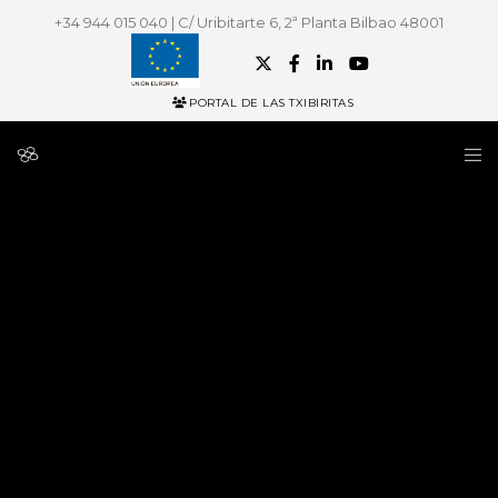
+34 944 015 040 | C/ Uribitarte 6, 2ª Planta Bilbao 48001
PORTAL DE LAS TXIBIRITAS