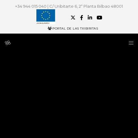
+34 944 015 040 | C/ Uribitarte 6, 2ª Planta Bilbao 48001
PORTAL DE LAS TXIBIRITAS