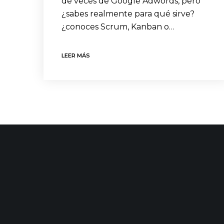
de veces de Google Adwords, pero
¿sabes realmente para qué sirve?
¿conoces Scrum, Kanban o…
LEER MÁS
CONTACTO
ÚLTIMAS
C/ Uribitarte 6, 2ª Planta