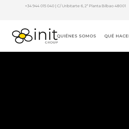
+34 944 015 040 | C/ Uribitarte 6, 2ª Planta Bilbao 48001
QUIÉNES SOMOS
QUÉ HAC