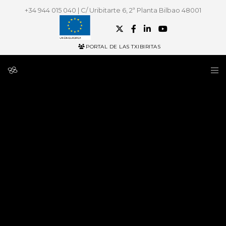
+34 944 015 040 | C/ Uribitarte 6, 2ª Planta Bilbao 48001
PORTAL DE LAS TXIBIRITAS