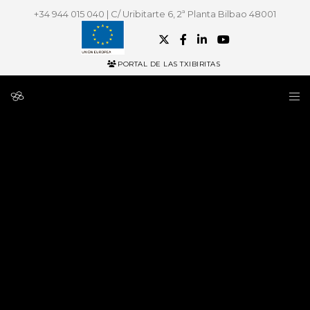
+34 944 015 040 | C/ Uribitarte 6, 2ª Planta Bilbao 48001
PORTAL DE LAS TXIBIRITAS