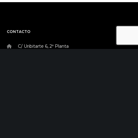
CONTACTO
C/ Uribitarte 6, 2ª Planta
48001 Bilbao
+34 944 015 040
info@theinit.com
ÚLTIMAS NOTICIAS
Red Sororidad en Camino de Europa