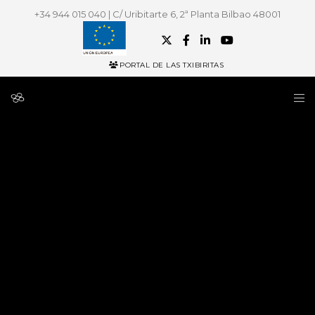
+34 944 015 040 | C/ Uribitarte 6, 2ª Planta Bilbao 48001
PORTAL DE LAS TXIBIRITAS