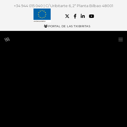
+34 944 015 040 | C/ Uribitarte 6, 2ª Planta Bilbao 48001
PORTAL DE LAS TXIBIRITAS