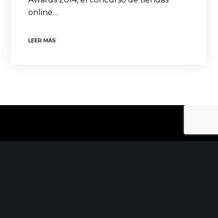
online…
LEER MÁS
CONTACTO
C/ Uribitarte 6, 2ª Planta
48001 Bilbao
+34 944 015 040