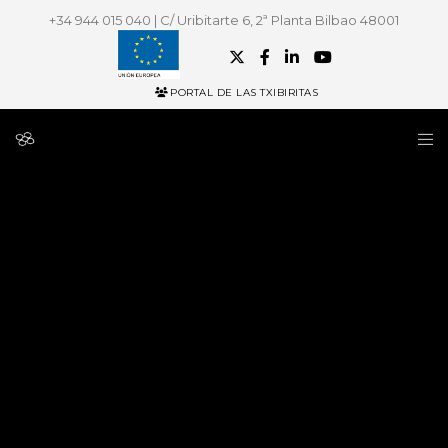
+34 944 015 040 | C/ Uribitarte 6, 2ª Planta Bilbao 48001
PORTAL DE LAS TXIBIRITAS