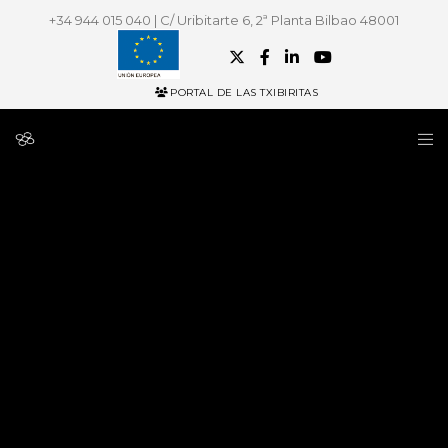
+34 944 015 040 | C/ Uribitarte 6, 2ª Planta Bilbao 48001
PORTAL DE LAS TXIBIRITAS