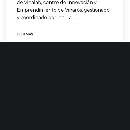
de Vinalab, centro de Innovación y
Emprendimiento de Vinarós, gestionado
y coordinado por init. La…
LEER MÁS
CONTACTO
C/ Uribitarte 6, 2ª Planta
48001 Bilbao