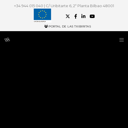
+34 944 015 040 | C/ Uribitarte 6, 2ª Planta Bilbao 48001
PORTAL DE LAS TXIBIRITAS