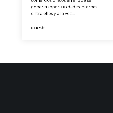
comercios únicos en el que se
generen oportunidades internas
entre ellos y a la vez…
LEER MÁS
CONTACTO
ÚLTIMAS
C/ Uribitarte 6, 2ª Planta