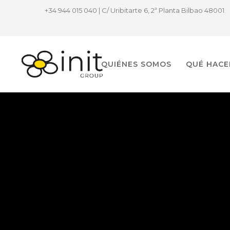
+34 944 015 040 | C/ Uribitarte 6, 2ª Planta Bilbao 48001
QUIÉNES SOMOS
QUÉ HAC