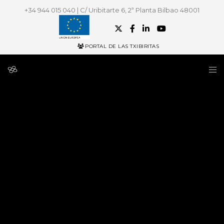
+34 944 015 040 | C/ Uribitarte 6, 2ª Planta Bilbao 48001
PORTAL DE LAS TXIBIRITAS