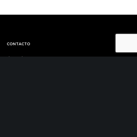
CONTACTO
C/ Uribitarte 6, 2ª Planta
48001 Bilbao
+34 944 015 040
info@theinit.com
ÚLTIMAS NOTICIAS