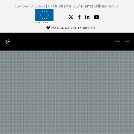
+34 944 015 040 | C/ Uribitarte 6, 2ª Planta Bilbao 48001
PORTAL DE LAS TXIBIRITAS