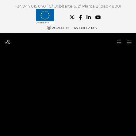
+34 944 015 040 | C/ Uribitarte 6, 2ª Planta Bilbao 48001
PORTAL DE LAS TXIBIRITAS