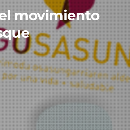
 el movimiento
asque