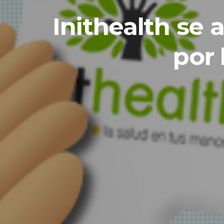
Inithealth se
por 