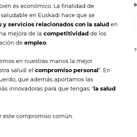
B
bién es económico. La finalidad de
 saludable en Euskadi hace que se
y servicios relacionados con la salud
en
 una mejora de la
competitividad
de los
eación de
empleo
.
T
nemos en nuestras manos la mejor
tra salud: el
compromiso personal
”. En
cuerdo, que además aportamos las
ás innovadoras para que tengas: “
la salud
por este compromiso común.