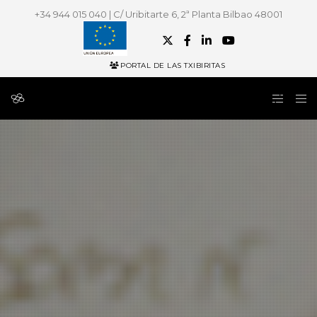
+34 944 015 040 | C/ Uribitarte 6, 2ª Planta Bilbao 48001
PORTAL DE LAS TXIBIRITAS