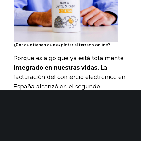
¿Por qué tienen que explotar el terreno online?
Porque es algo que ya está totalmente
integrado en nuestras vidas.
La
facturación del comercio electrónico en
España alcanzó en el segundo
trimestre de 2015 la cifra récord de
4.946 millones de euros
, un
27% más
que un año anterior. Los ingresos de
comercio electrónico dentro de España
aumentaron un 20,7% interanual en el