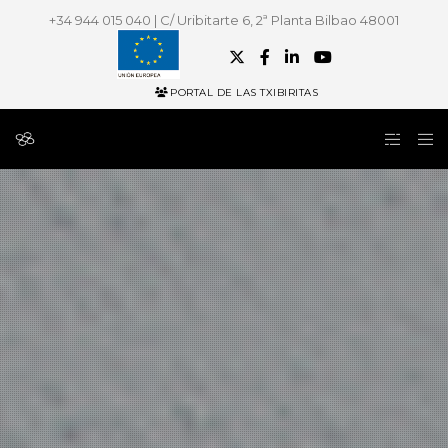
+34 944 015 040 | C/ Uribitarte 6, 2ª Planta Bilbao 48001
PORTAL DE LAS TXIBIRITAS