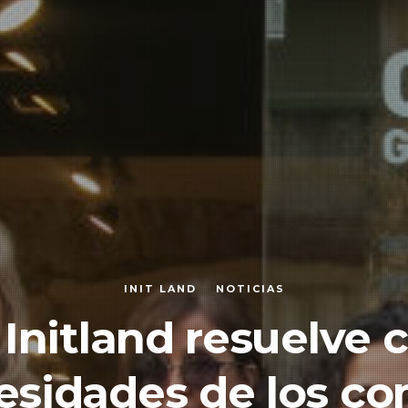
INIT LAND
NOTICIAS
 Initland resuelve
esidades de los c