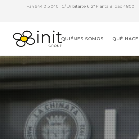
+34 944 015 040 | C/ Uribitarte 6, 2ª Planta Bilbao 48001
QUIÉNES SOMOS
QUÉ HAC