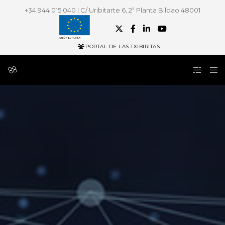
+34 944 015 040 | C/ Uribitarte 6, 2ª Planta Bilbao 48001
PORTAL DE LAS TXIBIRITAS