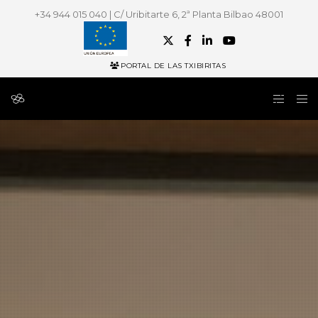
+34 944 015 040 | C/ Uribitarte 6, 2ª Planta Bilbao 48001
PORTAL DE LAS TXIBIRITAS