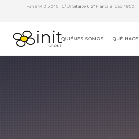
+34 944 015 040 | C/ Uribitarte 6, 2ª Planta Bilbao 48001
QUIÉNES SOMOS
QUÉ HAC