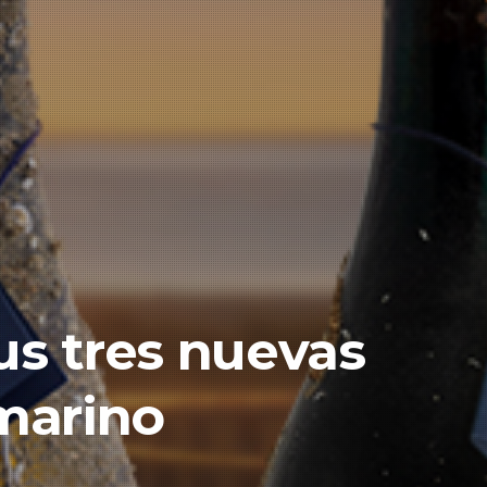
us tres nuevas
marino