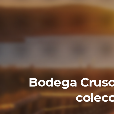
Bodega Crusoe
colec