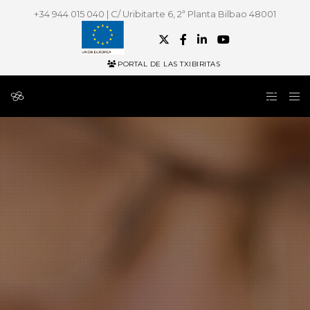
+34 944 015 040 | C/ Uribitarte 6, 2ª Planta Bilbao 48001
PORTAL DE LAS TXIBIRITAS