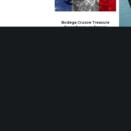
Bodega Crusoe Treasure
desembarca en Francia
Bo
sume
lleg
Lideramos el proyecto PAINTECH, un nuevo sistema de atención a personas con dolor crónico de espalda