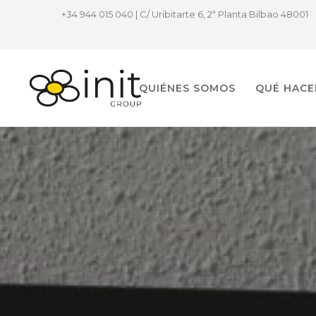
+34 944 015 040 | C/ Uribitarte 6, 2ª Planta Bilbao 48001
QUIÉNES SOMOS
QUÉ HAC