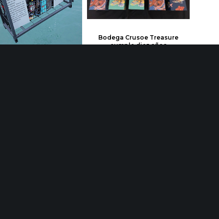
Bodega Crusoe Treasure
cumple diez años
dega Crusoe Treasure
rge bajo el mar deseos
ados de diferentes partes
del mundo.
Share :
Ema
Bodega Crusoe Treasure desembarca en Francia