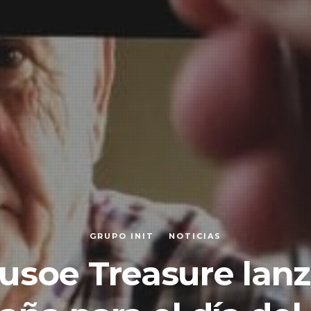
GRUPO INIT
NOTICIAS
usoe Treasure lanz