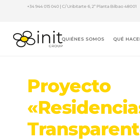
+34 944 015 040 | C/ Uribitarte 6, 2ª Planta Bilbao 48001
QUIÉNES SOMOS
QUÉ HAC
Proyecto
«Residencia
Transparent