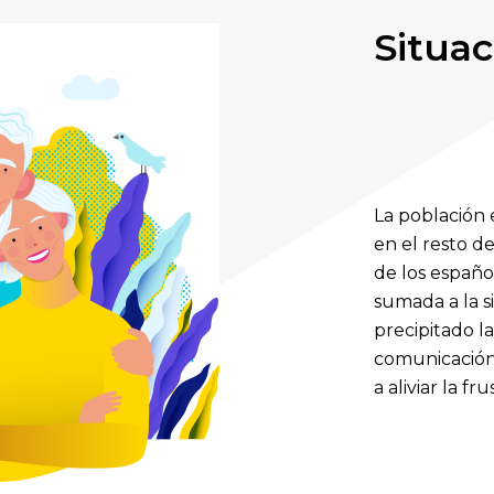
Situac
La población
en el resto d
de los españo
sumada a la s
precipitado l
comunicación 
a aliviar la fr