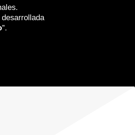
nales.
 desarrollada
o
”.