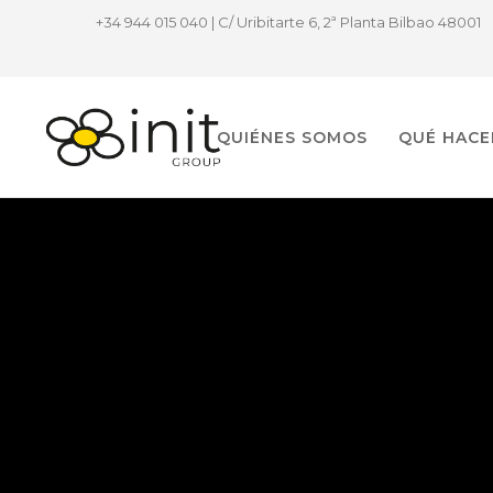
+34 944 015 040 | C/ Uribitarte 6, 2ª Planta Bilbao 48001
QUIÉNES SOMOS
QUÉ HAC