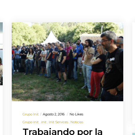
Grupo Init
Agosto 2, 2016
No Likes
Grupo init
init
Init Services
Noticias
Trabajando por la