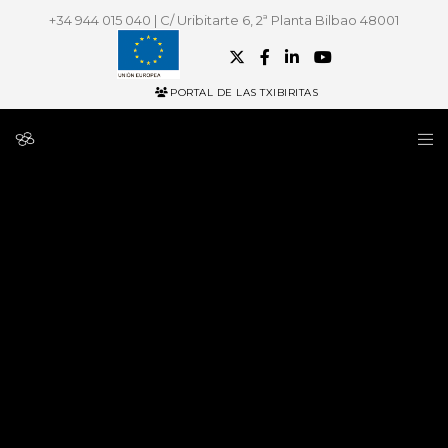
+34 944 015 040 | C/ Uribitarte 6, 2ª Planta Bilbao 48001
PORTAL DE LAS TXIBIRITAS